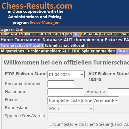
Logged on: Gast
Arabic
ARM
AZE
BIH
BUL
CAT
CHN
CRO
CZE
DEN
ENG
ESP
FAI
FIN
FRA
GER
GRE
INA
I
Home
Tournament-Database
AUT championship
Pictures
F
Turnierschach-Elozahl
Schnellschach-Elozahl
Allgemeines
Turnier anmelden: AUT
FIDE
Spieler anmelden
Elo AU
Willkommen bei den offiziellen Turnierscha
FIDE-Elolisten Stand
AUT-Elolisten Stand
13.945
Personennummer
Nachname
Vorname
Ebene
Bundesland
Spgem./Kreis/Verein
Nur "österreichische" Spieler (Land=A