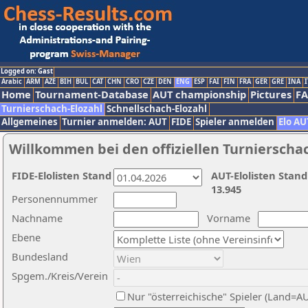
Logged on: Gast
Arabic
ARM
AZE
BIH
BUL
CAT
CHN
CRO
CZE
DEN
ENG
ESP
FAI
FIN
FRA
GER
GRE
INA
I
Home
Tournament-Database
AUT championship
Pictures
F
Turnierschach-Elozahl
Schnellschach-Elozahl
Allgemeines
Turnier anmelden: AUT
FIDE
Spieler anmelden
Elo AU
Willkommen bei den offiziellen Turnierscha
FIDE-Elolisten Stand
AUT-Elolisten Stand
13.945
Personennummer
Nachname
Vorname
Ebene
Bundesland
Spgem./Kreis/Verein
Nur "österreichische" Spieler (Land=A