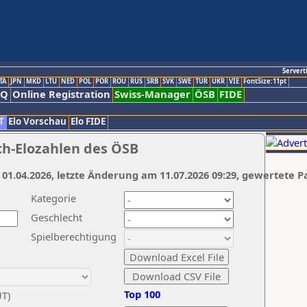
Servert
TA
JPN
MKD
LTU
NED
POL
POR
ROU
RUS
SRB
SVK
SWE
TUR
UKR
VIE
FontSize:11pt
AQ
Online Registration
Swiss-Manager
ÖSB
FIDE
T
Elo Vorschau
Elo FIDE
ch-Elozahlen des ÖSB
 01.04.2026, letzte Änderung am 11.07.2026 09:29, gewertete P
Kategorie
Geschlecht
Spielberechtigung
Top 100
UT)