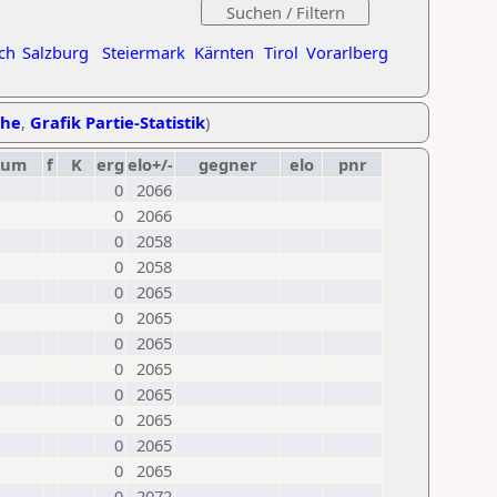
ch
Salzburg
Steiermark
Kärnten
Tirol
Vorarlberg
ihe
,
Grafik Partie-Statistik
)
tum
f
K
erg
elo+/-
gegner
elo
pnr
0
2066
0
2066
0
2058
0
2058
0
2065
0
2065
0
2065
0
2065
0
2065
0
2065
0
2065
0
2065
0
2072