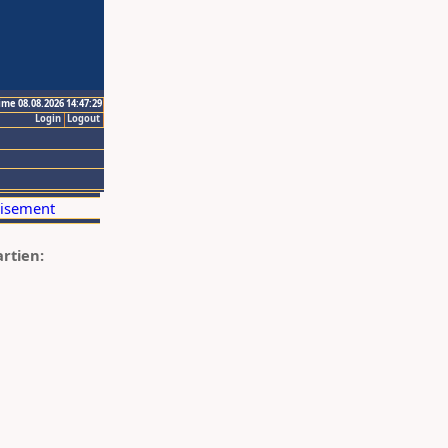
ime 08.08.2026 14:47:29
Login
Logout
artien: