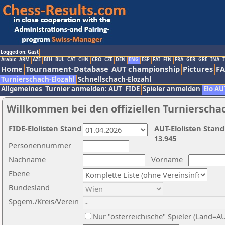
Logged on: Gast
Arabic
ARM
AZE
BIH
BUL
CAT
CHN
CRO
CZE
DEN
ENG
ESP
FAI
FIN
FRA
GER
GRE
INA
I
Home
Tournament-Database
AUT championship
Pictures
F
Turnierschach-Elozahl
Schnellschach-Elozahl
Allgemeines
Turnier anmelden: AUT
FIDE
Spieler anmelden
Elo AU
Willkommen bei den offiziellen Turnierscha
FIDE-Elolisten Stand
AUT-Elolisten Stand
13.945
Personennummer
Nachname
Vorname
Ebene
Bundesland
Spgem./Kreis/Verein
Nur "österreichische" Spieler (Land=A