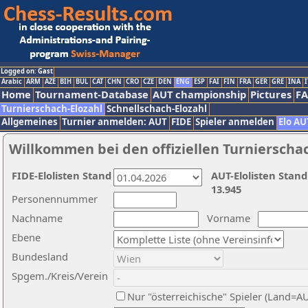
Logged on: Gast
Arabic
ARM
AZE
BIH
BUL
CAT
CHN
CRO
CZE
DEN
ENG
ESP
FAI
FIN
FRA
GER
GRE
INA
I
Home
Tournament-Database
AUT championship
Pictures
F
Turnierschach-Elozahl
Schnellschach-Elozahl
Allgemeines
Turnier anmelden: AUT
FIDE
Spieler anmelden
Elo AU
Willkommen bei den offiziellen Turnierscha
FIDE-Elolisten Stand
AUT-Elolisten Stand
13.945
Personennummer
Nachname
Vorname
Ebene
Bundesland
Spgem./Kreis/Verein
Nur "österreichische" Spieler (Land=A