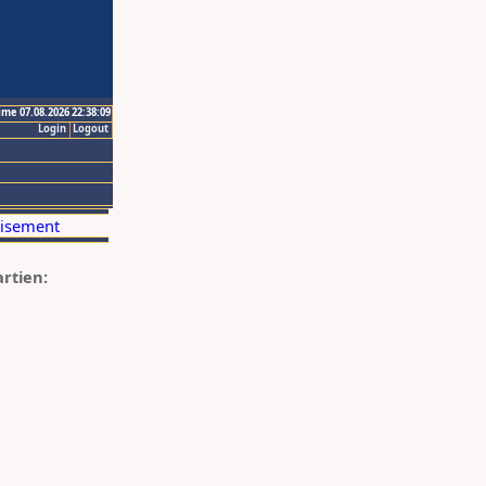
ime 07.08.2026 22:38:09
Login
Logout
artien: