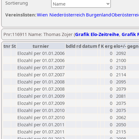
Sortierung
Vereinslisten:
Wien
Niederösterreich
Burgenland
Oberösterrei
Pnr:116911 Name: Thomas Zojer (
Grafik Elo-Zeitreihe
,
Grafik P
tnr
St
turnier
bdld
rd
datum
f
K
erg
elo+/-
gegn
Elozahl per 01.01.2006
0
2092
Elozahl per 01.07.2006
0
2100
Elozahl per 01.01.2007
0
2123
Elozahl per 01.07.2007
0
2114
Elozahl per 01.01.2008
0
2095
Elozahl per 01.07.2008
0
2079
Elozahl per 01.01.2009
0
2081
Elozahl per 01.07.2009
0
2075
Elozahl per 01.01.2010
0
2075
Elozahl per 01.07.2010
0
2062
Elozahl per 01.01.2011
0
2050
Elozahl per 01.07.2011
0
2115
Elozahl per 01.01.2012
0
2098