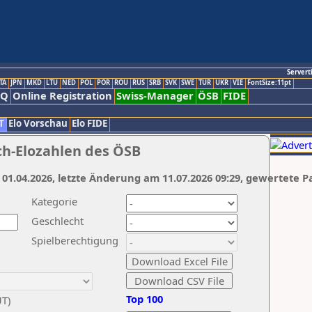
Servert
TA
JPN
MKD
LTU
NED
POL
POR
ROU
RUS
SRB
SVK
SWE
TUR
UKR
VIE
FontSize:11pt
AQ
Online Registration
Swiss-Manager
ÖSB
FIDE
T
Elo Vorschau
Elo FIDE
ch-Elozahlen des ÖSB
 01.04.2026, letzte Änderung am 11.07.2026 09:29, gewertete P
Kategorie
Geschlecht
Spielberechtigung
Top 100
UT)