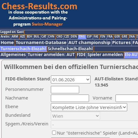
Logged on: Gast
Arabic
ARM
AZE
BIH
BUL
CAT
CHN
CRO
CZE
DEN
ENG
ESP
FAI
FIN
FRA
GER
GRE
INA
I
Home
Tournament-Database
AUT championship
Pictures
F
Turnierschach-Elozahl
Schnellschach-Elozahl
Allgemeines
Turnier anmelden: AUT
FIDE
Spieler anmelden
Elo AU
Willkommen bei den offiziellen Turnierscha
FIDE-Elolisten Stand
AUT-Elolisten Stand
13.945
Personennummer
Nachname
Vorname
Ebene
Bundesland
Spgem./Kreis/Verein
Nur "österreichische" Spieler (Land=A