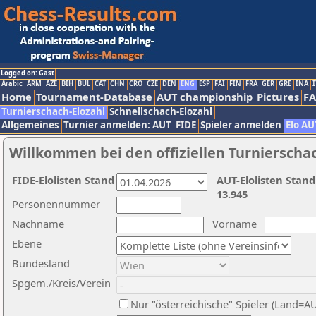
Logged on: Gast
Arabic
ARM
AZE
BIH
BUL
CAT
CHN
CRO
CZE
DEN
ENG
ESP
FAI
FIN
FRA
GER
GRE
INA
I
Home
Tournament-Database
AUT championship
Pictures
F
Turnierschach-Elozahl
Schnellschach-Elozahl
Allgemeines
Turnier anmelden: AUT
FIDE
Spieler anmelden
Elo AU
Willkommen bei den offiziellen Turnierscha
FIDE-Elolisten Stand
AUT-Elolisten Stand
13.945
Personennummer
Nachname
Vorname
Ebene
Bundesland
Spgem./Kreis/Verein
Nur "österreichische" Spieler (Land=A