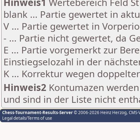
Hinweis1
Wertebereich Feld St 
blank ... Partie gewertet in akt
V ... Partie gewertet in Vorperi
- ... Partie nicht gewertet, da 
E ... Partie vorgemerkt zur Be
Einstiegselozahl in der nächst
K ... Korrektur wegen doppelt
Hinweis2
Kontumazen werden g
und sind in der Liste nicht enth
Chess-Tournament-Results-Server
© 2006-2026 Heinz Herzog
, CMS-
Legal details/Terms of use