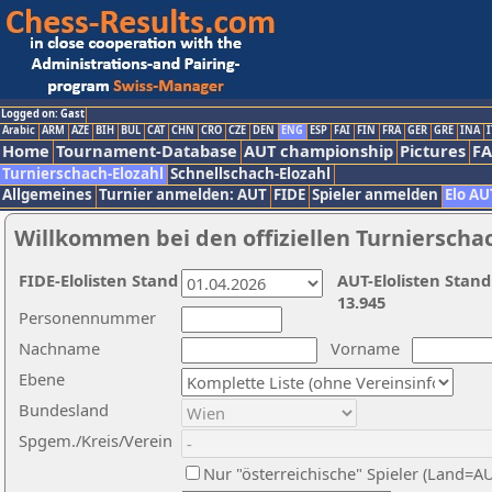
Logged on: Gast
Arabic
ARM
AZE
BIH
BUL
CAT
CHN
CRO
CZE
DEN
ENG
ESP
FAI
FIN
FRA
GER
GRE
INA
I
Home
Tournament-Database
AUT championship
Pictures
F
Turnierschach-Elozahl
Schnellschach-Elozahl
Allgemeines
Turnier anmelden: AUT
FIDE
Spieler anmelden
Elo AU
Willkommen bei den offiziellen Turnierscha
FIDE-Elolisten Stand
AUT-Elolisten Stand
13.945
Personennummer
Nachname
Vorname
Ebene
Bundesland
Spgem./Kreis/Verein
Nur "österreichische" Spieler (Land=A