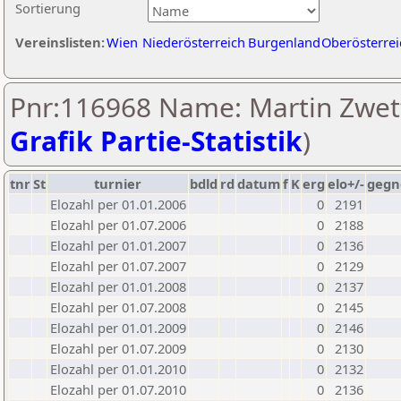
Sortierung
Vereinslisten:
Wien
Niederösterreich
Burgenland
Oberösterrei
Pnr:116968 Name: Martin Zwett
Grafik Partie-Statistik
)
tnr
St
turnier
bdld
rd
datum
f
K
erg
elo+/-
gegn
Elozahl per 01.01.2006
0
2191
Elozahl per 01.07.2006
0
2188
Elozahl per 01.01.2007
0
2136
Elozahl per 01.07.2007
0
2129
Elozahl per 01.01.2008
0
2137
Elozahl per 01.07.2008
0
2145
Elozahl per 01.01.2009
0
2146
Elozahl per 01.07.2009
0
2130
Elozahl per 01.01.2010
0
2132
Elozahl per 01.07.2010
0
2136