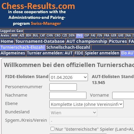
Logged on: Gast
Arabic
ARM
AZE
BIH
BUL
CAT
CHN
CRO
CZE
DEN
ENG
ESP
FAI
FIN
FRA
GER
GRE
INA
I
Home
Tournament-Database
AUT championship
Pictures
F
Turnierschach-Elozahl
Schnellschach-Elozahl
Allgemeines
Turnier anmelden: AUT
FIDE
Spieler anmelden
Elo AU
Willkommen bei den offiziellen Turnierscha
FIDE-Elolisten Stand
AUT-Elolisten Stand
13.945
Personennummer
Nachname
Vorname
Ebene
Bundesland
Spgem./Kreis/Verein
Nur "österreichische" Spieler (Land=A