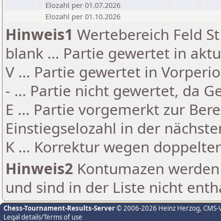
Elozahl per 01.07.2026
Elozahl per 01.10.2026
Hinweis1
Wertebereich Feld St 
blank ... Partie gewertet in akt
V ... Partie gewertet in Vorperi
- ... Partie nicht gewertet, da 
E ... Partie vorgemerkt zur Be
Einstiegselozahl in der nächst
K ... Korrektur wegen doppelt
Hinweis2
Kontumazen werden g
und sind in der Liste nicht enth
Chess-Tournament-Results-Server
© 2006-2026 Heinz Herzog
, CMS-
Legal details/Terms of use