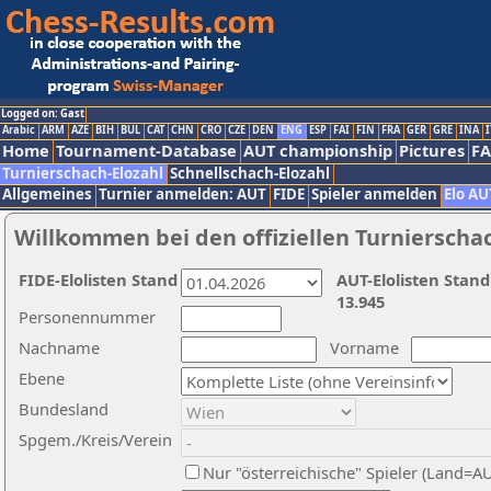
Logged on: Gast
Arabic
ARM
AZE
BIH
BUL
CAT
CHN
CRO
CZE
DEN
ENG
ESP
FAI
FIN
FRA
GER
GRE
INA
I
Home
Tournament-Database
AUT championship
Pictures
F
Turnierschach-Elozahl
Schnellschach-Elozahl
Allgemeines
Turnier anmelden: AUT
FIDE
Spieler anmelden
Elo AU
Willkommen bei den offiziellen Turnierscha
FIDE-Elolisten Stand
AUT-Elolisten Stand
13.945
Personennummer
Nachname
Vorname
Ebene
Bundesland
Spgem./Kreis/Verein
Nur "österreichische" Spieler (Land=A