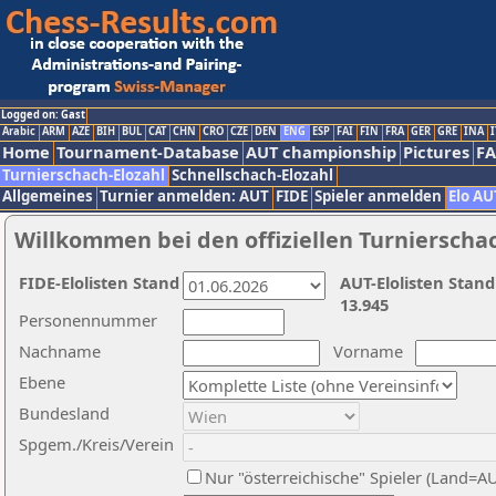
Logged on: Gast
Arabic
ARM
AZE
BIH
BUL
CAT
CHN
CRO
CZE
DEN
ENG
ESP
FAI
FIN
FRA
GER
GRE
INA
I
Home
Tournament-Database
AUT championship
Pictures
F
Turnierschach-Elozahl
Schnellschach-Elozahl
Allgemeines
Turnier anmelden: AUT
FIDE
Spieler anmelden
Elo AU
Willkommen bei den offiziellen Turnierscha
FIDE-Elolisten Stand
AUT-Elolisten Stand
13.945
Personennummer
Nachname
Vorname
Ebene
Bundesland
Spgem./Kreis/Verein
Nur "österreichische" Spieler (Land=A