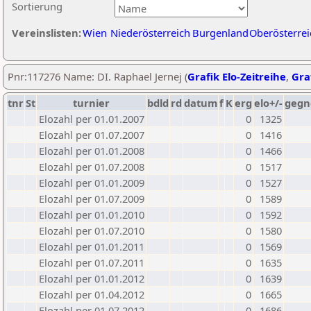
Sortierung
Vereinslisten:
Wien
Niederösterreich
Burgenland
Oberösterrei
Pnr:117276 Name: DI. Raphael Jernej (
Grafik Elo-Zeitreihe
,
Graf
tnr
St
turnier
bdld
rd
datum
f
K
erg
elo+/-
gegn
Elozahl per 01.01.2007
0
1325
Elozahl per 01.07.2007
0
1416
Elozahl per 01.01.2008
0
1466
Elozahl per 01.07.2008
0
1517
Elozahl per 01.01.2009
0
1527
Elozahl per 01.07.2009
0
1589
Elozahl per 01.01.2010
0
1592
Elozahl per 01.07.2010
0
1580
Elozahl per 01.01.2011
0
1569
Elozahl per 01.07.2011
0
1635
Elozahl per 01.01.2012
0
1639
Elozahl per 01.04.2012
0
1665
Elozahl per 01.07.2012
0
1686