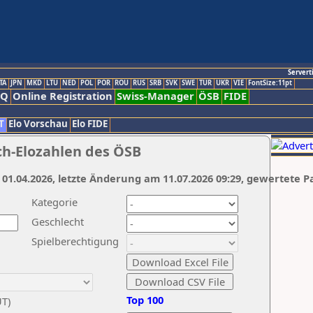
Servert
TA
JPN
MKD
LTU
NED
POL
POR
ROU
RUS
SRB
SVK
SWE
TUR
UKR
VIE
FontSize:11pt
AQ
Online Registration
Swiss-Manager
ÖSB
FIDE
T
Elo Vorschau
Elo FIDE
ch-Elozahlen des ÖSB
 01.04.2026, letzte Änderung am 11.07.2026 09:29, gewertete P
Kategorie
Geschlecht
Spielberechtigung
Top 100
UT)