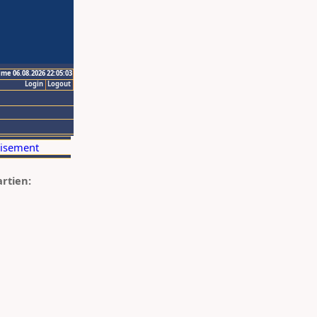
ime 06.08.2026 22:05:03
Login
Logout
artien: