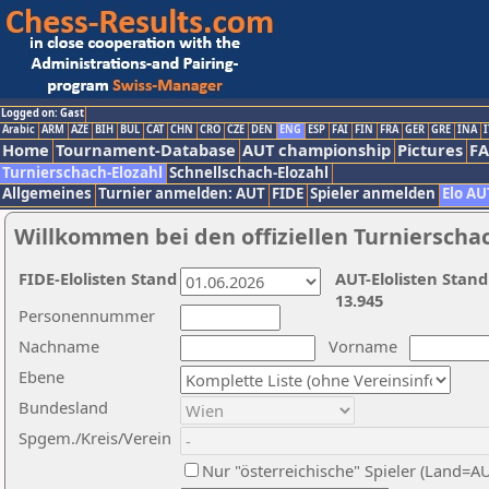
Logged on: Gast
Arabic
ARM
AZE
BIH
BUL
CAT
CHN
CRO
CZE
DEN
ENG
ESP
FAI
FIN
FRA
GER
GRE
INA
I
Home
Tournament-Database
AUT championship
Pictures
F
Turnierschach-Elozahl
Schnellschach-Elozahl
Allgemeines
Turnier anmelden: AUT
FIDE
Spieler anmelden
Elo AU
Willkommen bei den offiziellen Turnierscha
FIDE-Elolisten Stand
AUT-Elolisten Stand
13.945
Personennummer
Nachname
Vorname
Ebene
Bundesland
Spgem./Kreis/Verein
Nur "österreichische" Spieler (Land=A