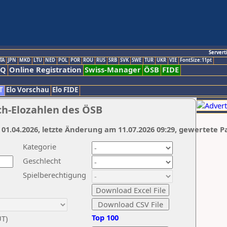
Servert
TA
JPN
MKD
LTU
NED
POL
POR
ROU
RUS
SRB
SVK
SWE
TUR
UKR
VIE
FontSize:11pt
AQ
Online Registration
Swiss-Manager
ÖSB
FIDE
T
Elo Vorschau
Elo FIDE
ch-Elozahlen des ÖSB
 01.04.2026, letzte Änderung am 11.07.2026 09:29, gewertete P
Kategorie
Geschlecht
Spielberechtigung
Top 100
UT)