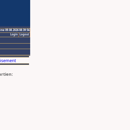
ime 09.08.2026 08:39:56
Login
Logout
artien: