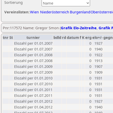
Sortierung
Vereinslisten:
Wien
Niederösterreich
Burgenland
Oberösterrei
Pnr:117572 Name: Gregor Smon (
Grafik Elo-Zeitreihe
,
Grafik P
tnr
St
turnier
bdld
rd
datum
f
K
erg
elo+/-
gegn
Elozahl per 01.01.2007
0
1927
Elozahl per 01.07.2007
0
1940
Elozahl per 01.01.2008
0
1922
Elozahl per 01.07.2008
0
1913
Elozahl per 01.01.2009
0
1907
Elozahl per 01.07.2009
0
1909
Elozahl per 01.01.2010
0
1931
Elozahl per 01.07.2010
0
1931
Elozahl per 01.01.2011
0
1931
Elozahl per 01.07.2011
0
1931
Elozahl per 01.01.2012
0
1927
Elozahl per 01.04.2012
0
1940
Elozahl per 01.07.2012
0
1940