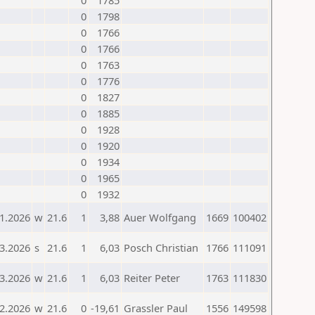
0
1785
0
1798
0
1766
0
1766
0
1763
0
1776
0
1827
0
1885
0
1928
0
1920
0
1934
0
1965
0
1932
1.2026
w
21.6
1
3,88
Auer Wolfgang
1669
100402
3.2026
s
21.6
1
6,03
Posch Christian
1766
111091
3.2026
w
21.6
1
6,03
Reiter Peter
1763
111830
2.2026
w
21.6
0
-19,61
Grassler Paul
1556
149598