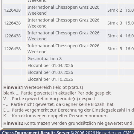
Weekend
International Chessopen Graz 2026
1226438
Stmk
2
15.0
Weekend
International Chessopen Graz 2026
1226438
Stmk
3
15.0
Weekend
International Chessopen Graz 2026
1226438
Stmk
4
16.0
Weekend
International Chessopen Graz 2026
1226438
Stmk
5
16.0
Weekend
Gesamtpartien 8
Elozahl per 01.04.2026
Elozahl per 01.07.2026
Elozahl per 01.10.2026
Hinweis1
Wertebereich Feld St (Status)
blank ... Partie gewertet in aktueller Periode gespielt
V ... Partie gewertet in Vorperiode(n) gespielt
- ... Partie nicht gewertet, da Gegner keine Elozahl hat.
E ... Partie vorgemerkt zur Berechnung der Einstiegselozahl in
K ... Korrektur wegen doppelter Personennummer.
Hinweis2
Kontumazen werden grundsätzlich nie gewertet und sin
Chess-Tournament-Results-Server
© 2006-2026 Heinz Herzog
, CMS-