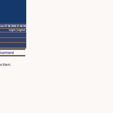
ime 07.08.2026 21:46:50
Login
Logout
artien: