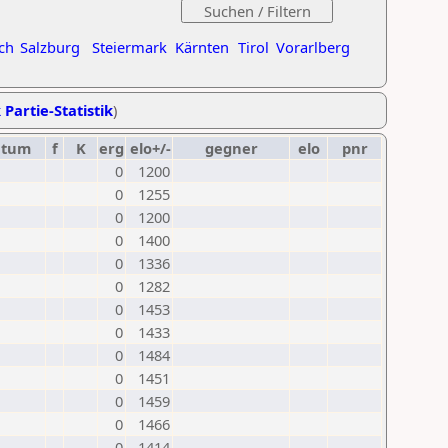
ch
Salzburg
Steiermark
Kärnten
Tirol
Vorarlberg
 Partie-Statistik
)
atum
f
K
erg
elo+/-
gegner
elo
pnr
0
1200
0
1255
0
1200
0
1400
0
1336
0
1282
0
1453
0
1433
0
1484
0
1451
0
1459
0
1466
0
1414