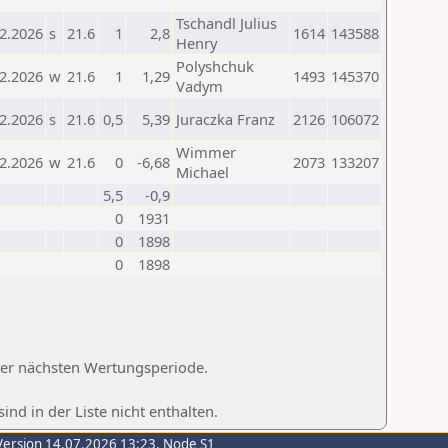
Tschandl Julius
2.2026
s
21.6
1
2,8
1614
143588
Henry
Polyshchuk
2.2026
w
21.6
1
1,29
1493
145370
Vadym
2.2026
s
21.6
0,5
5,39
Juraczka Franz
2126
106072
Wimmer
2.2026
w
21.6
0
-6,68
2073
133207
Michael
5,5
-0,9
0
1931
0
1898
0
1898
 der nächsten Wertungsperiode.
d in der Liste nicht enthalten.
Version 14.07.2026 13:23, Node S1