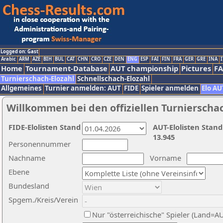
Logged on: Gast
Arabic
ARM
AZE
BIH
BUL
CAT
CHN
CRO
CZE
DEN
ENG
ESP
FAI
FIN
FRA
GER
GRE
INA
I
Home
Tournament-Database
AUT championship
Pictures
F
Turnierschach-Elozahl
Schnellschach-Elozahl
Allgemeines
Turnier anmelden: AUT
FIDE
Spieler anmelden
Elo AU
Willkommen bei den offiziellen Turnierscha
FIDE-Elolisten Stand
AUT-Elolisten Stand
13.945
Personennummer
Nachname
Vorname
Ebene
Bundesland
Spgem./Kreis/Verein
Nur "österreichische" Spieler (Land=A