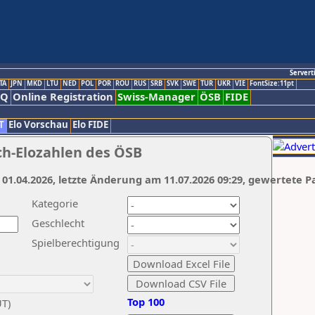
Servert
TA
JPN
MKD
LTU
NED
POL
POR
ROU
RUS
SRB
SVK
SWE
TUR
UKR
VIE
FontSize:11pt
AQ
Online Registration
Swiss-Manager
ÖSB
FIDE
T
Elo Vorschau
Elo FIDE
ch-Elozahlen des ÖSB
 01.04.2026, letzte Änderung am 11.07.2026 09:29, gewertete P
Kategorie
Geschlecht
Spielberechtigung
Top 100
UT)