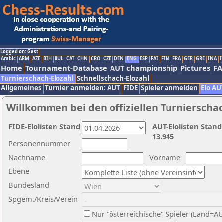
Logged on: Gast
Arabic
ARM
AZE
BIH
BUL
CAT
CHN
CRO
CZE
DEN
ENG
ESP
FAI
FIN
FRA
GER
GRE
INA
I
Home
Tournament-Database
AUT championship
Pictures
F
Turnierschach-Elozahl
Schnellschach-Elozahl
Allgemeines
Turnier anmelden: AUT
FIDE
Spieler anmelden
Elo AU
Willkommen bei den offiziellen Turnierscha
FIDE-Elolisten Stand
AUT-Elolisten Stand
13.945
Personennummer
Nachname
Vorname
Ebene
Bundesland
Spgem./Kreis/Verein
Nur "österreichische" Spieler (Land=A