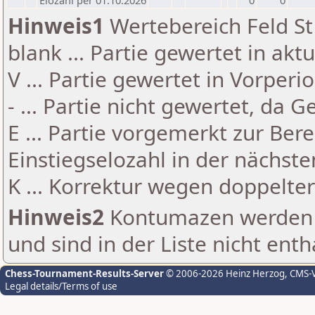
Elozahl per 01.10.2026
0
0
Hinweis1
Wertebereich Feld St 
blank ... Partie gewertet in akt
V ... Partie gewertet in Vorperi
- ... Partie nicht gewertet, da 
E ... Partie vorgemerkt zur Be
Einstiegselozahl in der nächst
K ... Korrektur wegen doppelt
Hinweis2
Kontumazen werden g
und sind in der Liste nicht enth
Chess-Tournament-Results-Server
© 2006-2026 Heinz Herzog
, CMS-
Legal details/Terms of use