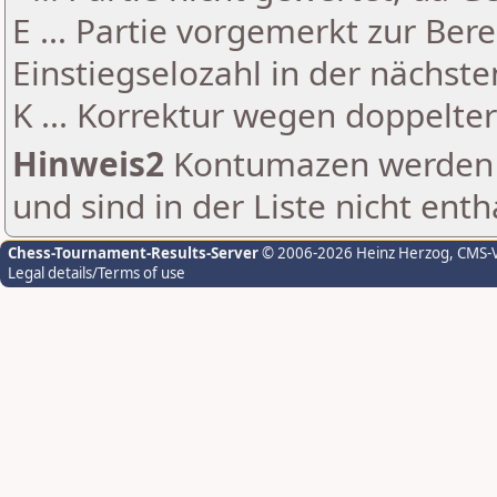
E ... Partie vorgemerkt zur Be
Einstiegselozahl in der nächst
K ... Korrektur wegen doppelt
Hinweis2
Kontumazen werden g
und sind in der Liste nicht enth
Chess-Tournament-Results-Server
© 2006-2026 Heinz Herzog
, CMS-
Legal details/Terms of use