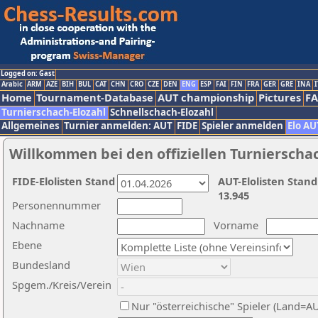
Logged on: Gast
Arabic
ARM
AZE
BIH
BUL
CAT
CHN
CRO
CZE
DEN
ENG
ESP
FAI
FIN
FRA
GER
GRE
INA
I
Home
Tournament-Database
AUT championship
Pictures
F
Turnierschach-Elozahl
Schnellschach-Elozahl
Allgemeines
Turnier anmelden: AUT
FIDE
Spieler anmelden
Elo AU
Willkommen bei den offiziellen Turnierscha
FIDE-Elolisten Stand
AUT-Elolisten Stand
13.945
Personennummer
Nachname
Vorname
Ebene
Bundesland
Spgem./Kreis/Verein
Nur "österreichische" Spieler (Land=A