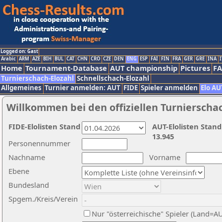
Logged on: Gast
Arabic
ARM
AZE
BIH
BUL
CAT
CHN
CRO
CZE
DEN
ENG
ESP
FAI
FIN
FRA
GER
GRE
INA
I
Home
Tournament-Database
AUT championship
Pictures
F
Turnierschach-Elozahl
Schnellschach-Elozahl
Allgemeines
Turnier anmelden: AUT
FIDE
Spieler anmelden
Elo AU
Willkommen bei den offiziellen Turnierscha
FIDE-Elolisten Stand
AUT-Elolisten Stand
13.945
Personennummer
Nachname
Vorname
Ebene
Bundesland
Spgem./Kreis/Verein
Nur "österreichische" Spieler (Land=A