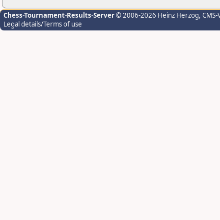
Chess-Tournament-Results-Server
© 2006-2026 Heinz Herzog
, CMS-
Legal details/Terms of use