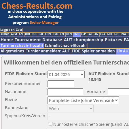
Logged on: Gast
Arabic
ARM
AZE
BIH
BUL
CAT
CHN
CRO
CZE
DEN
ENG
ESP
FAI
FIN
FRA
GER
GRE
INA
I
Home
Tournament-Database
AUT championship
Pictures
F
Turnierschach-Elozahl
Schnellschach-Elozahl
Allgemeines
Turnier anmelden: AUT
FIDE
Spieler anmelden
Elo AU
Willkommen bei den offiziellen Turnierscha
FIDE-Elolisten Stand
AUT-Elolisten Stand
13.945
Personennummer
Nachname
Vorname
Ebene
Bundesland
Spgem./Kreis/Verein
Nur "österreichische" Spieler (Land=A