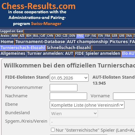
Logged on: Gast
Arabic
ARM
AZE
BIH
BUL
CAT
CHN
CRO
CZE
DEN
ENG
ESP
FAI
FIN
FRA
GER
GRE
INA
I
Home
Tournament-Database
AUT championship
Pictures
F
Turnierschach-Elozahl
Schnellschach-Elozahl
Allgemeines
Turnier anmelden: AUT
FIDE
Spieler anmelden
Elo AU
Willkommen bei den offiziellen Turnierscha
FIDE-Elolisten Stand
AUT-Elolisten Stand
13.945
Personennummer
Nachname
Vorname
Ebene
Bundesland
Spgem./Kreis/Verein
Nur "österreichische" Spieler (Land=A