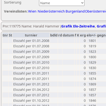
Sortierung
Vereinslisten:
Wien
Niederösterreich
Burgenland
Oberösterrei
Pnr:119775 Name: Harald Hammer (
Grafik Elo-Zeitreihe
,
Grafi
tnr
St
turnier
bdld
rd
datum
f
K
erg
elo+/-
gegn
Elozahl per 01.01.2008
0
1801
Elozahl per 01.07.2008
0
1819
Elozahl per 01.01.2009
0
1823
Elozahl per 01.07.2009
0
1800
Elozahl per 01.01.2010
0
1829
Elozahl per 01.07.2010
0
1830
Elozahl per 01.01.2011
0
1855
Elozahl per 01.07.2011
0
1874
Elozahl per 01.01.2012
0
1869
Elozahl per 01.04.2012
0
1857
Elozahl per 01.07.2012
0
1857
Elozahl per 01.10.2012
0
1846
Elozahl per 01.01.2013
0
1876