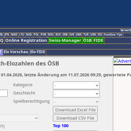
Servert
TA
JPN
MKD
LTU
NED
POL
POR
ROU
RUS
SRB
SVK
SWE
TUR
UKR
VIE
FontSize:11pt
AQ
Online Registration
Swiss-Manager
ÖSB
FIDE
T
Elo Vorschau
Elo FIDE
ch-Elozahlen des ÖSB
 01.04.2026, letzte Änderung am 11.07.2026 09:29, gewertete P
Kategorie
Geschlecht
Spielberechtigung
Top 100
UT)