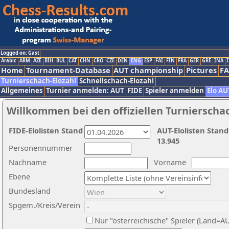
Logged on: Gast
Arabic
ARM
AZE
BIH
BUL
CAT
CHN
CRO
CZE
DEN
ENG
ESP
FAI
FIN
FRA
GER
GRE
INA
I
Home
Tournament-Database
AUT championship
Pictures
F
Turnierschach-Elozahl
Schnellschach-Elozahl
Allgemeines
Turnier anmelden: AUT
FIDE
Spieler anmelden
Elo AU
Willkommen bei den offiziellen Turnierscha
FIDE-Elolisten Stand
AUT-Elolisten Stand
13.945
Personennummer
Nachname
Vorname
Ebene
Bundesland
Spgem./Kreis/Verein
Nur "österreichische" Spieler (Land=A