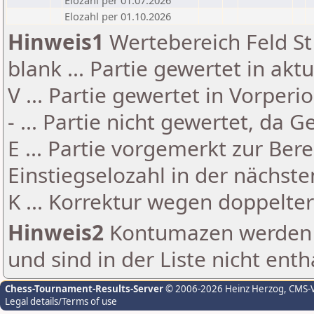
Elozahl per 01.07.2026
Elozahl per 01.10.2026
Hinweis1
Wertebereich Feld St 
blank ... Partie gewertet in akt
V ... Partie gewertet in Vorperi
- ... Partie nicht gewertet, da 
E ... Partie vorgemerkt zur Be
Einstiegselozahl in der nächst
K ... Korrektur wegen doppelt
Hinweis2
Kontumazen werden g
und sind in der Liste nicht enth
Chess-Tournament-Results-Server
© 2006-2026 Heinz Herzog
, CMS-
Legal details/Terms of use