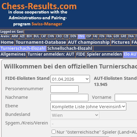
Logged on: Gast
Arabic
ARM
AZE
BIH
BUL
CAT
CHN
CRO
CZE
DEN
ENG
ESP
FAI
FIN
FRA
GER
GRE
INA
I
Home
Tournament-Database
AUT championship
Pictures
F
Turnierschach-Elozahl
Schnellschach-Elozahl
Allgemeines
Turnier anmelden: AUT
FIDE
Spieler anmelden
Elo AU
Willkommen bei den offiziellen Turnierscha
FIDE-Elolisten Stand
AUT-Elolisten Stand
13.945
Personennummer
Nachname
Vorname
Ebene
Bundesland
Spgem./Kreis/Verein
Nur "österreichische" Spieler (Land=A