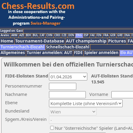
Logged on: Gast
Arabic
ARM
AZE
BIH
BUL
CAT
CHN
CRO
CZE
DEN
ENG
ESP
FAI
FIN
FRA
GER
GRE
INA
I
Home
Tournament-Database
AUT championship
Pictures
F
Turnierschach-Elozahl
Schnellschach-Elozahl
Allgemeines
Turnier anmelden: AUT
FIDE
Spieler anmelden
Elo AU
Willkommen bei den offiziellen Turnierscha
FIDE-Elolisten Stand
AUT-Elolisten Stand
13.945
Personennummer
Nachname
Vorname
Ebene
Bundesland
Spgem./Kreis/Verein
Nur "österreichische" Spieler (Land=A