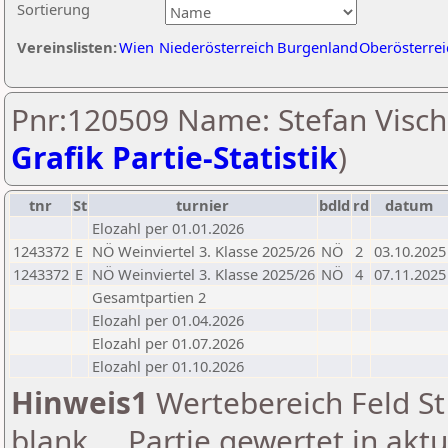
Sortierung
Vereinslisten:
Wien
Niederösterreich
Burgenland
Oberösterrei
Pnr:120509 Name: Stefan Visch
Grafik Partie-Statistik
)
tnr
St
turnier
bdld
rd
datum
Elozahl per 01.01.2026
1243372
E
NÖ Weinviertel 3. Klasse 2025/26
NÖ
2
03.10.2025
1243372
E
NÖ Weinviertel 3. Klasse 2025/26
NÖ
4
07.11.2025
Gesamtpartien 2
Elozahl per 01.04.2026
Elozahl per 01.07.2026
Elozahl per 01.10.2026
Hinweis1
Wertebereich Feld St 
blank ... Partie gewertet in akt