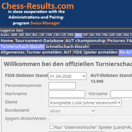
Logged on: Gast
Arabic
ARM
AZE
BIH
BUL
CAT
CHN
CRO
CZE
DEN
ENG
ESP
FAI
FIN
FRA
GER
GRE
INA
I
Home
Tournament-Database
AUT championship
Pictures
F
Turnierschach-Elozahl
Schnellschach-Elozahl
Allgemeines
Turnier anmelden: AUT
FIDE
Spieler anmelden
Elo AU
Willkommen bei den offiziellen Turnierscha
FIDE-Elolisten Stand
AUT-Elolisten Stand
13.945
Personennummer
Nachname
Vorname
Ebene
Bundesland
Spgem./Kreis/Verein
Nur "österreichische" Spieler (Land=A