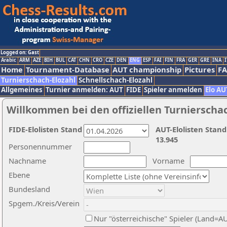
Logged on: Gast
Arabic
ARM
AZE
BIH
BUL
CAT
CHN
CRO
CZE
DEN
ENG
ESP
FAI
FIN
FRA
GER
GRE
INA
I
Home
Tournament-Database
AUT championship
Pictures
F
Turnierschach-Elozahl
Schnellschach-Elozahl
Allgemeines
Turnier anmelden: AUT
FIDE
Spieler anmelden
Elo AU
Willkommen bei den offiziellen Turnierscha
FIDE-Elolisten Stand
AUT-Elolisten Stand
13.945
Personennummer
Nachname
Vorname
Ebene
Bundesland
Spgem./Kreis/Verein
Nur "österreichische" Spieler (Land=A