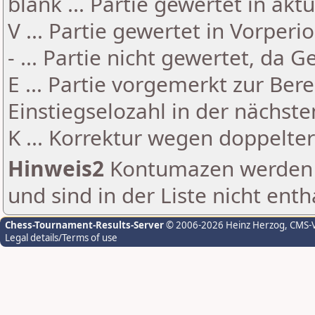
blank ... Partie gewertet in akt
V ... Partie gewertet in Vorperi
- ... Partie nicht gewertet, da 
E ... Partie vorgemerkt zur Be
Einstiegselozahl in der nächst
K ... Korrektur wegen doppelt
Hinweis2
Kontumazen werden g
und sind in der Liste nicht enth
Chess-Tournament-Results-Server
© 2006-2026 Heinz Herzog
, CMS-
Legal details/Terms of use