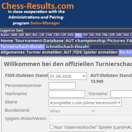
Logged on: Gast
Arabic
ARM
AZE
BIH
BUL
CAT
CHN
CRO
CZE
DEN
ENG
ESP
FAI
FIN
FRA
GER
GRE
INA
I
Home
Tournament-Database
AUT championship
Pictures
F
Turnierschach-Elozahl
Schnellschach-Elozahl
Allgemeines
Turnier anmelden: AUT
FIDE
Spieler anmelden
Elo AU
Willkommen bei den offiziellen Turnierscha
FIDE-Elolisten Stand
AUT-Elolisten Stand
13.945
Personennummer
Nachname
Vorname
Ebene
Bundesland
Spgem./Kreis/Verein
Nur "österreichische" Spieler (Land=A