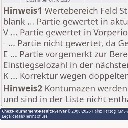
Elozahl per 01.10.2026
Hinweis1
Wertebereich Feld St 
blank ... Partie gewertet in akt
V ... Partie gewertet in Vorperi
- ... Partie nicht gewertet, da 
E ... Partie vorgemerkt zur Be
Einstiegselozahl in der nächst
K ... Korrektur wegen doppelt
Hinweis2
Kontumazen werden g
und sind in der Liste nicht enth
Chess-Tournament-Results-Server
© 2006-2026 Heinz Herzog
, CMS-
Legal details/Terms of use