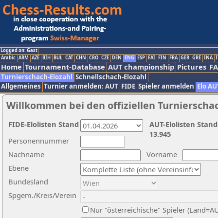
Logged on: Gast
Arabic
ARM
AZE
BIH
BUL
CAT
CHN
CRO
CZE
DEN
ENG
ESP
FAI
FIN
FRA
GER
GRE
INA
I
Home
Tournament-Database
AUT championship
Pictures
F
Turnierschach-Elozahl
Schnellschach-Elozahl
Allgemeines
Turnier anmelden: AUT
FIDE
Spieler anmelden
Elo AU
Willkommen bei den offiziellen Turnierscha
FIDE-Elolisten Stand
AUT-Elolisten Stand
13.945
Personennummer
Nachname
Vorname
Ebene
Bundesland
Spgem./Kreis/Verein
Nur "österreichische" Spieler (Land=A