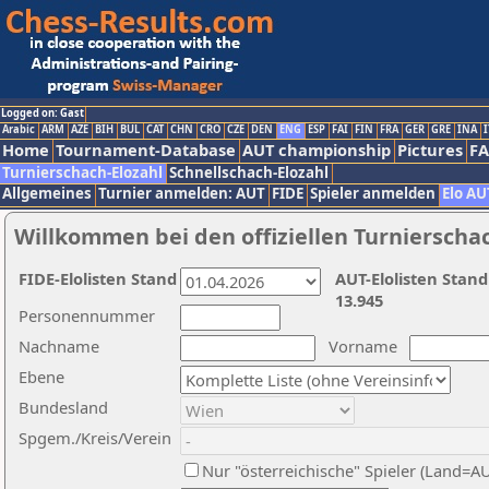
Logged on: Gast
Arabic
ARM
AZE
BIH
BUL
CAT
CHN
CRO
CZE
DEN
ENG
ESP
FAI
FIN
FRA
GER
GRE
INA
I
Home
Tournament-Database
AUT championship
Pictures
F
Turnierschach-Elozahl
Schnellschach-Elozahl
Allgemeines
Turnier anmelden: AUT
FIDE
Spieler anmelden
Elo AU
Willkommen bei den offiziellen Turnierscha
FIDE-Elolisten Stand
AUT-Elolisten Stand
13.945
Personennummer
Nachname
Vorname
Ebene
Bundesland
Spgem./Kreis/Verein
Nur "österreichische" Spieler (Land=A