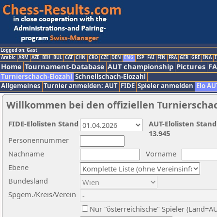
Logged on: Gast
Arabic
ARM
AZE
BIH
BUL
CAT
CHN
CRO
CZE
DEN
ENG
ESP
FAI
FIN
FRA
GER
GRE
INA
I
Home
Tournament-Database
AUT championship
Pictures
F
Turnierschach-Elozahl
Schnellschach-Elozahl
Allgemeines
Turnier anmelden: AUT
FIDE
Spieler anmelden
Elo AU
Willkommen bei den offiziellen Turnierscha
FIDE-Elolisten Stand
AUT-Elolisten Stand
13.945
Personennummer
Nachname
Vorname
Ebene
Bundesland
Spgem./Kreis/Verein
Nur "österreichische" Spieler (Land=A