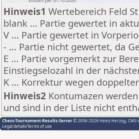
Elozahl per 01.10.2026
Hinweis1
Wertebereich Feld St 
blank ... Partie gewertet in akt
V ... Partie gewertet in Vorperi
- ... Partie nicht gewertet, da 
E ... Partie vorgemerkt zur Be
Einstiegselozahl in der nächst
K ... Korrektur wegen doppelt
Hinweis2
Kontumazen werden g
und sind in der Liste nicht enth
Chess-Tournament-Results-Server
© 2006-2026 Heinz Herzog
, CMS-
Legal details/Terms of use