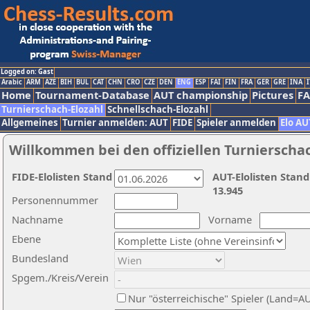
Logged on: Gast
Arabic
ARM
AZE
BIH
BUL
CAT
CHN
CRO
CZE
DEN
ENG
ESP
FAI
FIN
FRA
GER
GRE
INA
I
Home
Tournament-Database
AUT championship
Pictures
F
Turnierschach-Elozahl
Schnellschach-Elozahl
Allgemeines
Turnier anmelden: AUT
FIDE
Spieler anmelden
Elo AU
Willkommen bei den offiziellen Turnierscha
FIDE-Elolisten Stand
AUT-Elolisten Stand
13.945
Personennummer
Nachname
Vorname
Ebene
Bundesland
Spgem./Kreis/Verein
Nur "österreichische" Spieler (Land=A