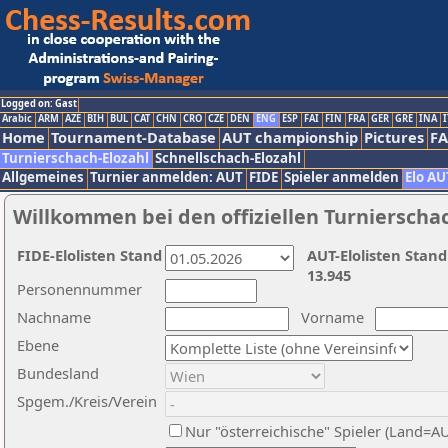
Logged on: Gast
Arabic
ARM
AZE
BIH
BUL
CAT
CHN
CRO
CZE
DEN
ENG
ESP
FAI
FIN
FRA
GER
GRE
INA
I
Home
Tournament-Database
AUT championship
Pictures
F
Turnierschach-Elozahl
Schnellschach-Elozahl
Allgemeines
Turnier anmelden: AUT
FIDE
Spieler anmelden
Elo AU
Willkommen bei den offiziellen Turnierscha
FIDE-Elolisten Stand
AUT-Elolisten Stand
13.945
Personennummer
Nachname
Vorname
Ebene
Bundesland
Spgem./Kreis/Verein
Nur "österreichische" Spieler (Land=A