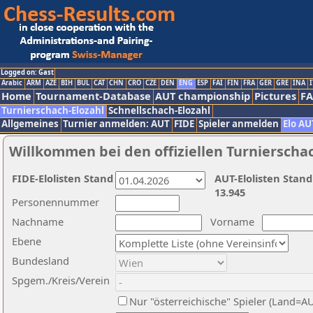
Logged on: Gast
Arabic
ARM
AZE
BIH
BUL
CAT
CHN
CRO
CZE
DEN
ENG
ESP
FAI
FIN
FRA
GER
GRE
INA
I
Home
Tournament-Database
AUT championship
Pictures
F
Turnierschach-Elozahl
Schnellschach-Elozahl
Allgemeines
Turnier anmelden: AUT
FIDE
Spieler anmelden
Elo AU
Willkommen bei den offiziellen Turnierscha
FIDE-Elolisten Stand
AUT-Elolisten Stand
13.945
Personennummer
Nachname
Vorname
Ebene
Bundesland
Spgem./Kreis/Verein
Nur "österreichische" Spieler (Land=A