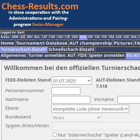
Logged on: Gast
Arabic
ARM
AZE
BIH
BUL
CAT
CHN
CRO
CZE
DEN
ENG
ESP
FAI
FIN
FRA
GER
GRE
INA
I
Home
Tournament-Database
AUT championship
Pictures
F
Turnierschach-Elozahl
Schnellschach-Elozahl
Allgemeines
Turnier anmelden: AUT
FIDE
Spieler anmelden
Elo AU
Willkommen bei den offiziellen Turnierscha
FIDE-Elolisten Stand
AUT-Elolisten Stand
7.518
Personennummer
Nachname
Vorname
Ebene
Bundesland
Spgem./Kreis/Verein
Nur "österreichische" Spieler (Land=A