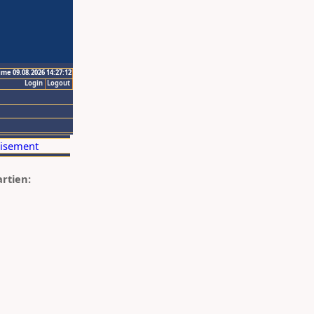
ime 09.08.2026 14:27:12
Login
Logout
artien: