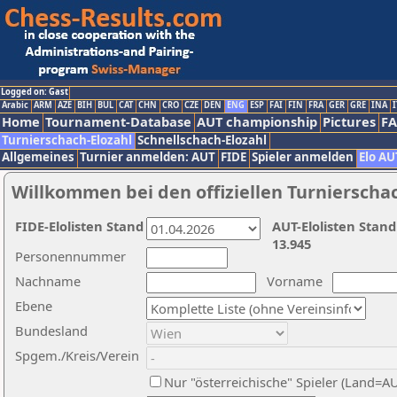
Logged on: Gast
Arabic
ARM
AZE
BIH
BUL
CAT
CHN
CRO
CZE
DEN
ENG
ESP
FAI
FIN
FRA
GER
GRE
INA
I
Home
Tournament-Database
AUT championship
Pictures
F
Turnierschach-Elozahl
Schnellschach-Elozahl
Allgemeines
Turnier anmelden: AUT
FIDE
Spieler anmelden
Elo AU
Willkommen bei den offiziellen Turnierscha
FIDE-Elolisten Stand
AUT-Elolisten Stand
13.945
Personennummer
Nachname
Vorname
Ebene
Bundesland
Spgem./Kreis/Verein
Nur "österreichische" Spieler (Land=A