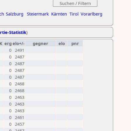
ch
Salzburg
Steiermark
Kärnten
Tirol
Vorarlberg
rtie-Statistik
)
K
erg
elo+/-
gegner
elo
pnr
0
2491
0
2487
0
2487
0
2487
0
2487
0
2468
0
2468
0
2463
0
2463
0
2463
0
2461
0
2457
0
2457