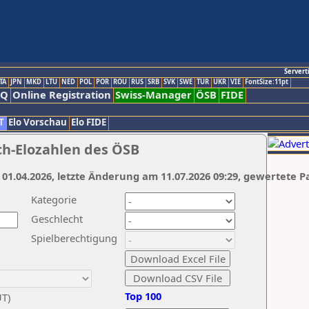
Servert
TA
JPN
MKD
LTU
NED
POL
POR
ROU
RUS
SRB
SVK
SWE
TUR
UKR
VIE
FontSize:11pt
AQ
Online Registration
Swiss-Manager
ÖSB
FIDE
T
Elo Vorschau
Elo FIDE
ch-Elozahlen des ÖSB
 01.04.2026, letzte Änderung am 11.07.2026 09:29, gewertete P
Kategorie
Geschlecht
Spielberechtigung
Top 100
UT)