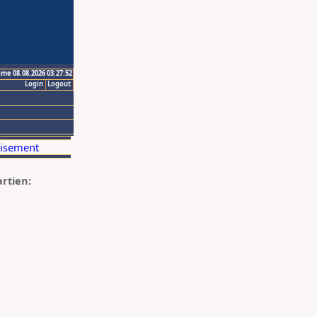
ime 08.08.2026 03:27:52
Login
Logout
artien: