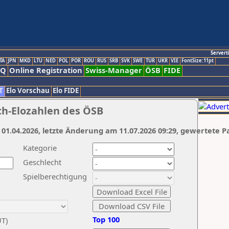
Servert
TA
JPN
MKD
LTU
NED
POL
POR
ROU
RUS
SRB
SVK
SWE
TUR
UKR
VIE
FontSize:11pt
AQ
Online Registration
Swiss-Manager
ÖSB
FIDE
T
Elo Vorschau
Elo FIDE
ch-Elozahlen des ÖSB
 01.04.2026, letzte Änderung am 11.07.2026 09:29, gewertete P
Kategorie
Geschlecht
Spielberechtigung
Top 100
UT)