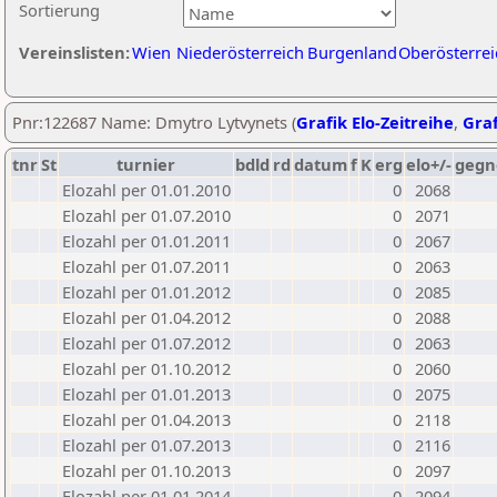
Sortierung
Vereinslisten:
Wien
Niederösterreich
Burgenland
Oberösterrei
Pnr:122687 Name: Dmytro Lytvynets (
Grafik Elo-Zeitreihe
,
Graf
tnr
St
turnier
bdld
rd
datum
f
K
erg
elo+/-
gegn
Elozahl per 01.01.2010
0
2068
Elozahl per 01.07.2010
0
2071
Elozahl per 01.01.2011
0
2067
Elozahl per 01.07.2011
0
2063
Elozahl per 01.01.2012
0
2085
Elozahl per 01.04.2012
0
2088
Elozahl per 01.07.2012
0
2063
Elozahl per 01.10.2012
0
2060
Elozahl per 01.01.2013
0
2075
Elozahl per 01.04.2013
0
2118
Elozahl per 01.07.2013
0
2116
Elozahl per 01.10.2013
0
2097
Elozahl per 01.01.2014
0
2094