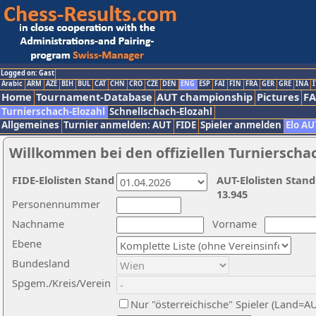
Logged on: Gast
Arabic
ARM
AZE
BIH
BUL
CAT
CHN
CRO
CZE
DEN
ENG
ESP
FAI
FIN
FRA
GER
GRE
INA
I
Home
Tournament-Database
AUT championship
Pictures
F
Turnierschach-Elozahl
Schnellschach-Elozahl
Allgemeines
Turnier anmelden: AUT
FIDE
Spieler anmelden
Elo AU
Willkommen bei den offiziellen Turnierscha
FIDE-Elolisten Stand
AUT-Elolisten Stand
13.945
Personennummer
Nachname
Vorname
Ebene
Bundesland
Spgem./Kreis/Verein
Nur "österreichische" Spieler (Land=A