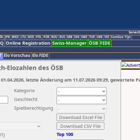
Servert
TA
JPN
MKD
LTU
NED
POL
POR
ROU
RUS
SRB
SVK
SWE
TUR
UKR
VIE
FontSize:11pt
AQ
Online Registration
Swiss-Manager
ÖSB
FIDE
T
Elo Vorschau
Elo FIDE
ch-Elozahlen des ÖSB
 01.04.2026, letzte Änderung am 11.07.2026 09:29, gewertete P
Kategorie
Geschlecht
Spielberechtigung
Top 100
UT)