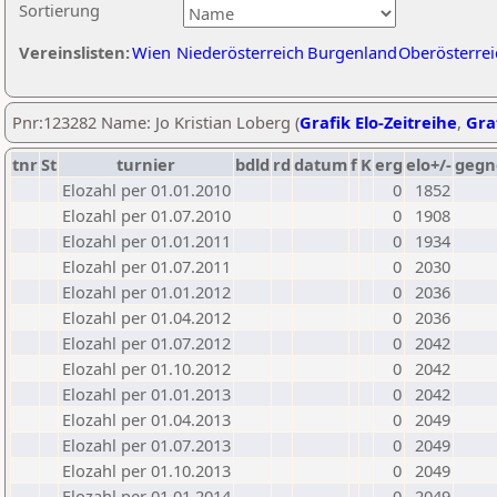
Sortierung
Vereinslisten:
Wien
Niederösterreich
Burgenland
Oberösterrei
Pnr:123282 Name: Jo Kristian Loberg (
Grafik Elo-Zeitreihe
,
Graf
tnr
St
turnier
bdld
rd
datum
f
K
erg
elo+/-
gegn
Elozahl per 01.01.2010
0
1852
Elozahl per 01.07.2010
0
1908
Elozahl per 01.01.2011
0
1934
Elozahl per 01.07.2011
0
2030
Elozahl per 01.01.2012
0
2036
Elozahl per 01.04.2012
0
2036
Elozahl per 01.07.2012
0
2042
Elozahl per 01.10.2012
0
2042
Elozahl per 01.01.2013
0
2042
Elozahl per 01.04.2013
0
2049
Elozahl per 01.07.2013
0
2049
Elozahl per 01.10.2013
0
2049
Elozahl per 01.01.2014
0
2049