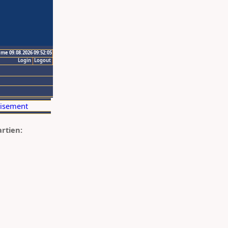
ime 09.08.2026 09:52:05
Login
Logout
artien: