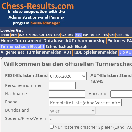
Logged on: Gast
Arabic
ARM
AZE
BIH
BUL
CAT
CHN
CRO
CZE
DEN
ENG
ESP
FAI
FIN
FRA
GER
GRE
INA
I
Home
Tournament-Database
AUT championship
Pictures
F
Turnierschach-Elozahl
Schnellschach-Elozahl
Allgemeines
Turnier anmelden: AUT
FIDE
Spieler anmelden
Elo AU
Willkommen bei den offiziellen Turnierscha
FIDE-Elolisten Stand
AUT-Elolisten Stand
13.945
Personennummer
Nachname
Vorname
Ebene
Bundesland
Spgem./Kreis/Verein
Nur "österreichische" Spieler (Land=A