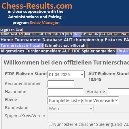
Logged on: Gast
Arabic
ARM
AZE
BIH
BUL
CAT
CHN
CRO
CZE
DEN
ENG
ESP
FAI
FIN
FRA
GER
GRE
INA
I
Home
Tournament-Database
AUT championship
Pictures
F
Turnierschach-Elozahl
Schnellschach-Elozahl
Allgemeines
Turnier anmelden: AUT
FIDE
Spieler anmelden
Elo AU
Willkommen bei den offiziellen Turnierscha
FIDE-Elolisten Stand
AUT-Elolisten Stand
13.945
Personennummer
Nachname
Vorname
Ebene
Bundesland
Spgem./Kreis/Verein
Nur "österreichische" Spieler (Land=A