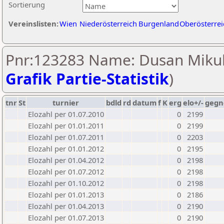
Sortierung
Vereinslisten:
Wien
Niederösterreich
Burgenland
Oberösterrei
Pnr:123283 Name: Dusan Mikul
Grafik Partie-Statistik
)
tnr
St
turnier
bdld
rd
datum
f
K
erg
elo+/-
gegn
Elozahl per 01.07.2010
0
2199
Elozahl per 01.01.2011
0
2199
Elozahl per 01.07.2011
0
2203
Elozahl per 01.01.2012
0
2195
Elozahl per 01.04.2012
0
2198
Elozahl per 01.07.2012
0
2198
Elozahl per 01.10.2012
0
2198
Elozahl per 01.01.2013
0
2186
Elozahl per 01.04.2013
0
2190
Elozahl per 01.07.2013
0
2190