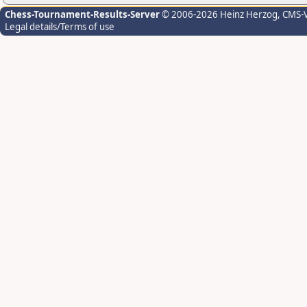
Chess-Tournament-Results-Server
© 2006-2026 Heinz Herzog
, CMS-
Legal details/Terms of use