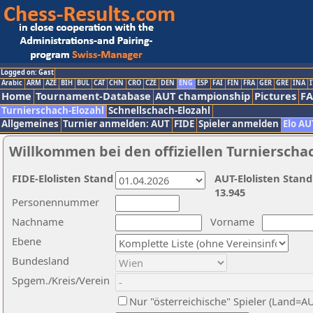
Logged on: Gast
Arabic
ARM
AZE
BIH
BUL
CAT
CHN
CRO
CZE
DEN
ENG
ESP
FAI
FIN
FRA
GER
GRE
INA
I
Home
Tournament-Database
AUT championship
Pictures
F
Turnierschach-Elozahl
Schnellschach-Elozahl
Allgemeines
Turnier anmelden: AUT
FIDE
Spieler anmelden
Elo AU
Willkommen bei den offiziellen Turnierscha
FIDE-Elolisten Stand
AUT-Elolisten Stand
13.945
Personennummer
Nachname
Vorname
Ebene
Bundesland
Spgem./Kreis/Verein
Nur "österreichische" Spieler (Land=A