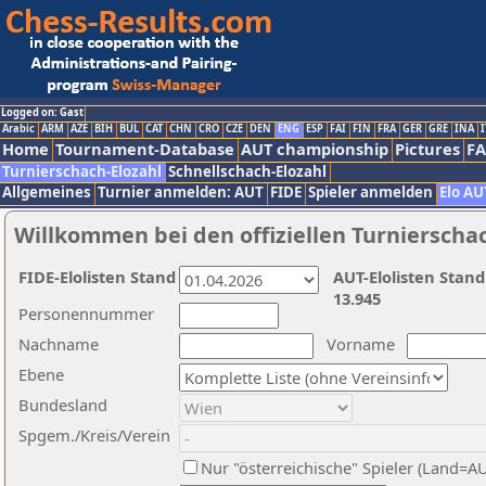
Logged on: Gast
Arabic
ARM
AZE
BIH
BUL
CAT
CHN
CRO
CZE
DEN
ENG
ESP
FAI
FIN
FRA
GER
GRE
INA
I
Home
Tournament-Database
AUT championship
Pictures
F
Turnierschach-Elozahl
Schnellschach-Elozahl
Allgemeines
Turnier anmelden: AUT
FIDE
Spieler anmelden
Elo AU
Willkommen bei den offiziellen Turnierscha
FIDE-Elolisten Stand
AUT-Elolisten Stand
13.945
Personennummer
Nachname
Vorname
Ebene
Bundesland
Spgem./Kreis/Verein
Nur "österreichische" Spieler (Land=A