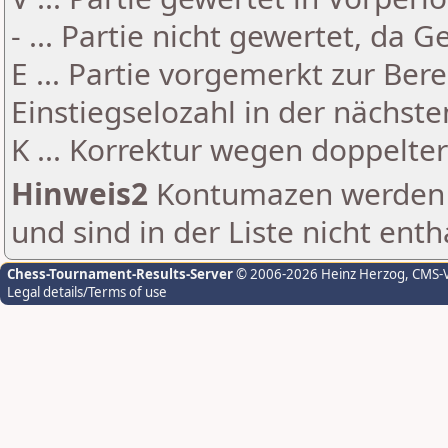
- ... Partie nicht gewertet, da 
E ... Partie vorgemerkt zur Be
Einstiegselozahl in der nächst
K ... Korrektur wegen doppelt
Hinweis2
Kontumazen werden g
und sind in der Liste nicht enth
Chess-Tournament-Results-Server
© 2006-2026 Heinz Herzog
, CMS-
Legal details/Terms of use