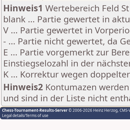
Hinweis1
Wertebereich Feld St 
blank ... Partie gewertet in akt
V ... Partie gewertet in Vorperi
- ... Partie nicht gewertet, da 
E ... Partie vorgemerkt zur Be
Einstiegselozahl in der nächst
K ... Korrektur wegen doppelt
Hinweis2
Kontumazen werden g
und sind in der Liste nicht enth
Chess-Tournament-Results-Server
© 2006-2026 Heinz Herzog
, CMS-
Legal details/Terms of use