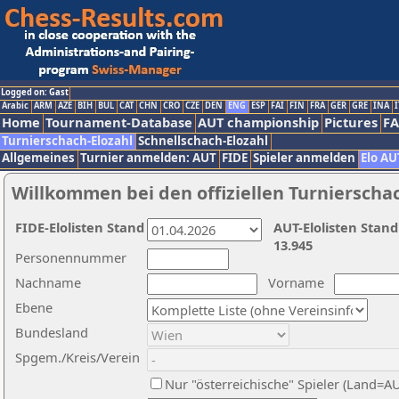
Logged on: Gast
Arabic
ARM
AZE
BIH
BUL
CAT
CHN
CRO
CZE
DEN
ENG
ESP
FAI
FIN
FRA
GER
GRE
INA
I
Home
Tournament-Database
AUT championship
Pictures
F
Turnierschach-Elozahl
Schnellschach-Elozahl
Allgemeines
Turnier anmelden: AUT
FIDE
Spieler anmelden
Elo AU
Willkommen bei den offiziellen Turnierscha
FIDE-Elolisten Stand
AUT-Elolisten Stand
13.945
Personennummer
Nachname
Vorname
Ebene
Bundesland
Spgem./Kreis/Verein
Nur "österreichische" Spieler (Land=A