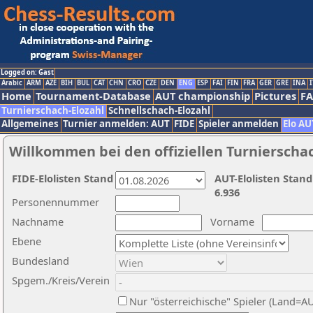
Logged on: Gast
Arabic
ARM
AZE
BIH
BUL
CAT
CHN
CRO
CZE
DEN
ENG
ESP
FAI
FIN
FRA
GER
GRE
INA
I
Home
Tournament-Database
AUT championship
Pictures
F
Turnierschach-Elozahl
Schnellschach-Elozahl
Allgemeines
Turnier anmelden: AUT
FIDE
Spieler anmelden
Elo AU
Willkommen bei den offiziellen Turnierscha
FIDE-Elolisten Stand
AUT-Elolisten Stand
6.936
Personennummer
Nachname
Vorname
Ebene
Bundesland
Spgem./Kreis/Verein
Nur "österreichische" Spieler (Land=A