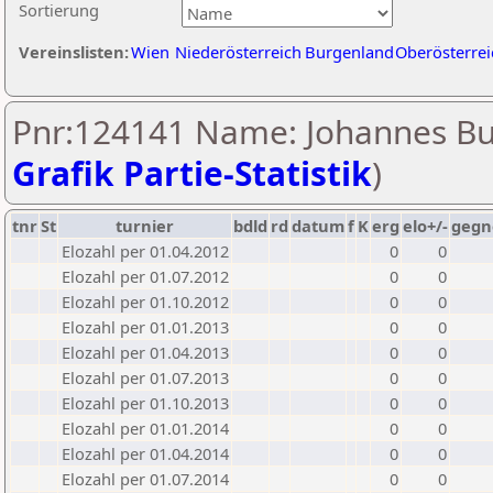
Sortierung
Vereinslisten:
Wien
Niederösterreich
Burgenland
Oberösterrei
Pnr:124141 Name: Johannes Bu
Grafik Partie-Statistik
)
tnr
St
turnier
bdld
rd
datum
f
K
erg
elo+/-
gegn
Elozahl per 01.04.2012
0
0
Elozahl per 01.07.2012
0
0
Elozahl per 01.10.2012
0
0
Elozahl per 01.01.2013
0
0
Elozahl per 01.04.2013
0
0
Elozahl per 01.07.2013
0
0
Elozahl per 01.10.2013
0
0
Elozahl per 01.01.2014
0
0
Elozahl per 01.04.2014
0
0
Elozahl per 01.07.2014
0
0