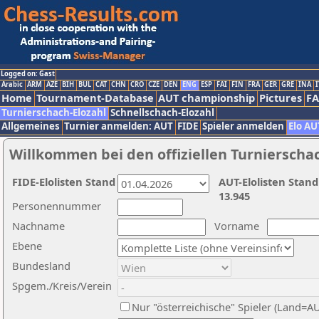
Logged on: Gast
Arabic
ARM
AZE
BIH
BUL
CAT
CHN
CRO
CZE
DEN
ENG
ESP
FAI
FIN
FRA
GER
GRE
INA
I
Home
Tournament-Database
AUT championship
Pictures
F
Turnierschach-Elozahl
Schnellschach-Elozahl
Allgemeines
Turnier anmelden: AUT
FIDE
Spieler anmelden
Elo AU
Willkommen bei den offiziellen Turnierscha
FIDE-Elolisten Stand
AUT-Elolisten Stand
13.945
Personennummer
Nachname
Vorname
Ebene
Bundesland
Spgem./Kreis/Verein
Nur "österreichische" Spieler (Land=A