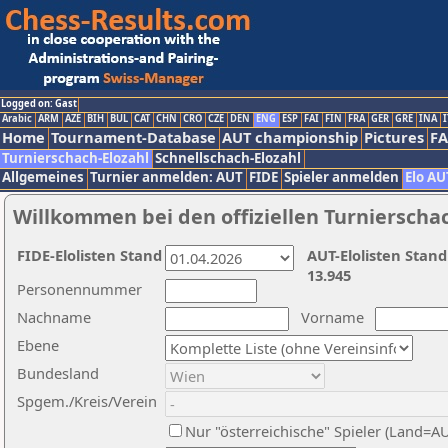
Logged on: Gast
Arabic
ARM
AZE
BIH
BUL
CAT
CHN
CRO
CZE
DEN
ENG
ESP
FAI
FIN
FRA
GER
GRE
INA
I
Home
Tournament-Database
AUT championship
Pictures
F
Turnierschach-Elozahl
Schnellschach-Elozahl
Allgemeines
Turnier anmelden: AUT
FIDE
Spieler anmelden
Elo AU
Willkommen bei den offiziellen Turnierscha
FIDE-Elolisten Stand
AUT-Elolisten Stand
13.945
Personennummer
Nachname
Vorname
Ebene
Bundesland
Spgem./Kreis/Verein
Nur "österreichische" Spieler (Land=A