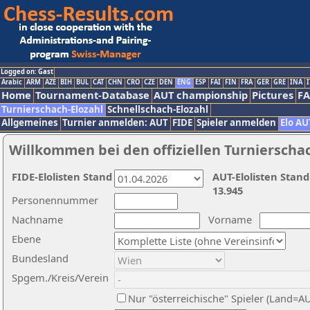
Logged on: Gast
Arabic
ARM
AZE
BIH
BUL
CAT
CHN
CRO
CZE
DEN
ENG
ESP
FAI
FIN
FRA
GER
GRE
INA
I
Home
Tournament-Database
AUT championship
Pictures
F
Turnierschach-Elozahl
Schnellschach-Elozahl
Allgemeines
Turnier anmelden: AUT
FIDE
Spieler anmelden
Elo AU
Willkommen bei den offiziellen Turnierscha
FIDE-Elolisten Stand
AUT-Elolisten Stand
13.945
Personennummer
Nachname
Vorname
Ebene
Bundesland
Spgem./Kreis/Verein
Nur "österreichische" Spieler (Land=A