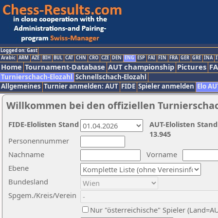
Logged on: Gast
Arabic
ARM
AZE
BIH
BUL
CAT
CHN
CRO
CZE
DEN
ENG
ESP
FAI
FIN
FRA
GER
GRE
INA
I
Home
Tournament-Database
AUT championship
Pictures
F
Turnierschach-Elozahl
Schnellschach-Elozahl
Allgemeines
Turnier anmelden: AUT
FIDE
Spieler anmelden
Elo AU
Willkommen bei den offiziellen Turnierscha
FIDE-Elolisten Stand
AUT-Elolisten Stand
13.945
Personennummer
Nachname
Vorname
Ebene
Bundesland
Spgem./Kreis/Verein
Nur "österreichische" Spieler (Land=A