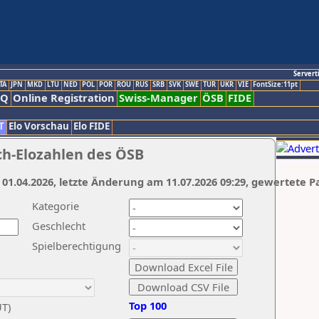
Servert
TA
JPN
MKD
LTU
NED
POL
POR
ROU
RUS
SRB
SVK
SWE
TUR
UKR
VIE
FontSize:11pt
AQ
Online Registration
Swiss-Manager
ÖSB
FIDE
T
Elo Vorschau
Elo FIDE
ch-Elozahlen des ÖSB
 01.04.2026, letzte Änderung am 11.07.2026 09:29, gewertete P
Kategorie
Geschlecht
Spielberechtigung
Top 100
UT)