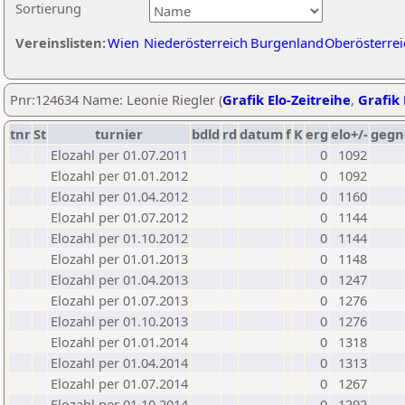
Sortierung
Vereinslisten:
Wien
Niederösterreich
Burgenland
Oberösterrei
Pnr:124634 Name: Leonie Riegler (
Grafik Elo-Zeitreihe
,
Grafik 
tnr
St
turnier
bdld
rd
datum
f
K
erg
elo+/-
gegn
Elozahl per 01.07.2011
0
1092
Elozahl per 01.01.2012
0
1092
Elozahl per 01.04.2012
0
1160
Elozahl per 01.07.2012
0
1144
Elozahl per 01.10.2012
0
1144
Elozahl per 01.01.2013
0
1148
Elozahl per 01.04.2013
0
1247
Elozahl per 01.07.2013
0
1276
Elozahl per 01.10.2013
0
1276
Elozahl per 01.01.2014
0
1318
Elozahl per 01.04.2014
0
1313
Elozahl per 01.07.2014
0
1267
Elozahl per 01.10.2014
0
1292