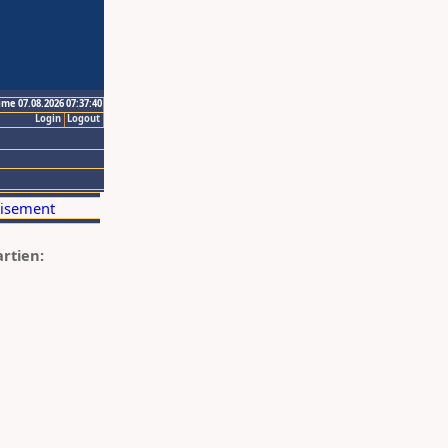
ime 07.08.2026 07:37:40
Login
Logout
artien: