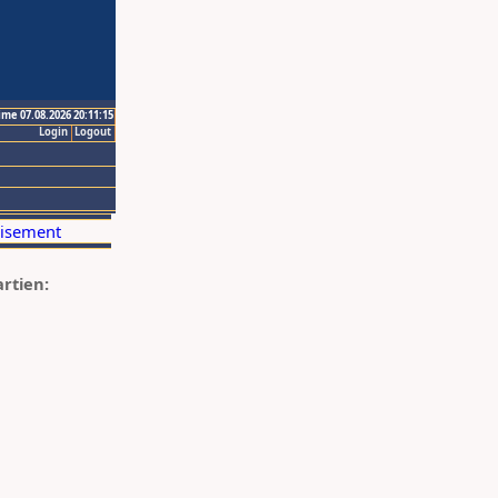
ime 07.08.2026 20:11:15
Login
Logout
artien: