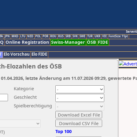
Servert
TA
JPN
MKD
LTU
NED
POL
POR
ROU
RUS
SRB
SVK
SWE
TUR
UKR
VIE
FontSize:11pt
AQ
Online Registration
Swiss-Manager
ÖSB
FIDE
T
Elo Vorschau
Elo FIDE
ch-Elozahlen des ÖSB
 01.04.2026, letzte Änderung am 11.07.2026 09:29, gewertete P
Kategorie
Geschlecht
Spielberechtigung
Top 100
UT)