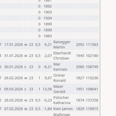
0
1881
0
1892
0
1903
0
1934
0
1899
0
1899
0
1883
Ranegger
7
17.01.2026
w
23
0,5
6,21
2092
111563
Martin
Eberhardt
8
31.01.2026
w
23
0,5
2,07
1945
102180
Christian
Mar
6
30.01.2026
s
23
0
-6,21
2060
108749
Karmen
Ortner
7
26.02.2026
w
23
1
9,67
1827
110236
Ronald
Maier
1
09.03.2026
s
23
1
13,58
1951
108641
Gerald
Pötscher
2
26.03.2026
w
23
0,5
-0,23
1874
137258
Katharina
7
07.02.2026
w
23
0,5
-1,84
Kien James
1829
118915
Wallinger