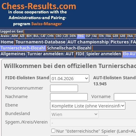
Logged on: Gast
Arabic
ARM
AZE
BIH
BUL
CAT
CHN
CRO
CZE
DEN
ENG
ESP
FAI
FIN
FRA
GER
GRE
INA
I
Home
Tournament-Database
AUT championship
Pictures
F
Turnierschach-Elozahl
Schnellschach-Elozahl
Allgemeines
Turnier anmelden: AUT
FIDE
Spieler anmelden
Elo AU
Willkommen bei den offiziellen Turnierscha
FIDE-Elolisten Stand
AUT-Elolisten Stand
13.945
Personennummer
Nachname
Vorname
Ebene
Bundesland
Spgem./Kreis/Verein
Nur "österreichische" Spieler (Land=A