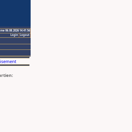
ime 06.08.2026 14:41:56
Login
Logout
artien: