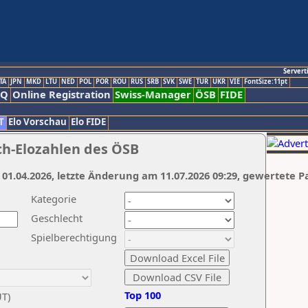
Servert
TA
JPN
MKD
LTU
NED
POL
POR
ROU
RUS
SRB
SVK
SWE
TUR
UKR
VIE
FontSize:11pt
AQ
Online Registration
Swiss-Manager
ÖSB
FIDE
T
Elo Vorschau
Elo FIDE
ch-Elozahlen des ÖSB
 01.04.2026, letzte Änderung am 11.07.2026 09:29, gewertete P
Kategorie
Geschlecht
Spielberechtigung
Top 100
UT)