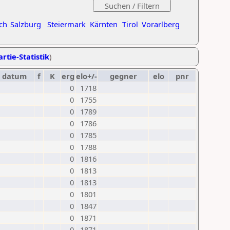
ch
Salzburg
Steiermark
Kärnten
Tirol
Vorarlberg
rtie-Statistik
)
datum
f
K
erg
elo+/-
gegner
elo
pnr
0
1718
0
1755
0
1789
0
1786
0
1785
0
1788
0
1816
0
1813
0
1813
0
1801
0
1847
0
1871
0
1871