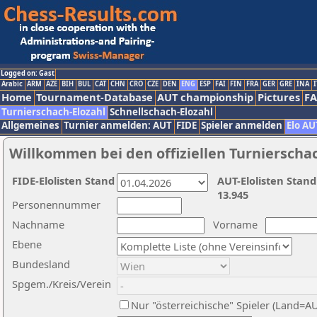
Logged on: Gast
Arabic
ARM
AZE
BIH
BUL
CAT
CHN
CRO
CZE
DEN
ENG
ESP
FAI
FIN
FRA
GER
GRE
INA
I
Home
Tournament-Database
AUT championship
Pictures
F
Turnierschach-Elozahl
Schnellschach-Elozahl
Allgemeines
Turnier anmelden: AUT
FIDE
Spieler anmelden
Elo AU
Willkommen bei den offiziellen Turnierscha
FIDE-Elolisten Stand
AUT-Elolisten Stand
13.945
Personennummer
Nachname
Vorname
Ebene
Bundesland
Spgem./Kreis/Verein
Nur "österreichische" Spieler (Land=A