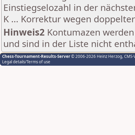
Einstiegselozahl in der nächst
K ... Korrektur wegen doppelt
Hinweis2
Kontumazen werden g
und sind in der Liste nicht enth
Chess-Tournament-Results-Server
© 2006-2026 Heinz Herzog
, CMS-
Legal details/Terms of use