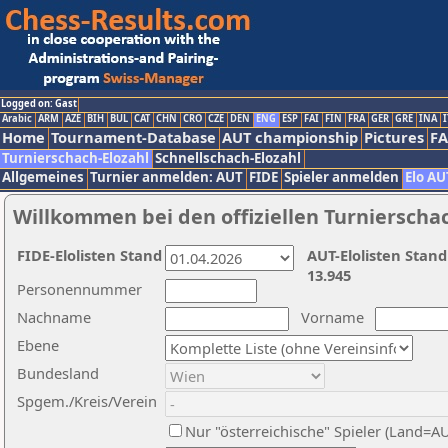
Logged on: Gast
Arabic
ARM
AZE
BIH
BUL
CAT
CHN
CRO
CZE
DEN
ENG
ESP
FAI
FIN
FRA
GER
GRE
INA
I
Home
Tournament-Database
AUT championship
Pictures
F
Turnierschach-Elozahl
Schnellschach-Elozahl
Allgemeines
Turnier anmelden: AUT
FIDE
Spieler anmelden
Elo AU
Willkommen bei den offiziellen Turnierscha
FIDE-Elolisten Stand
AUT-Elolisten Stand
13.945
Personennummer
Nachname
Vorname
Ebene
Bundesland
Spgem./Kreis/Verein
Nur "österreichische" Spieler (Land=A