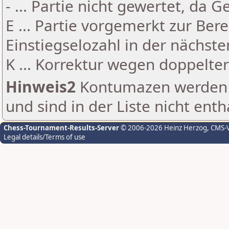
- ... Partie nicht gewertet, da 
E ... Partie vorgemerkt zur Be
Einstiegselozahl in der nächst
K ... Korrektur wegen doppelt
Hinweis2
Kontumazen werden g
und sind in der Liste nicht enth
Chess-Tournament-Results-Server
© 2006-2026 Heinz Herzog
, CMS-
Legal details/Terms of use