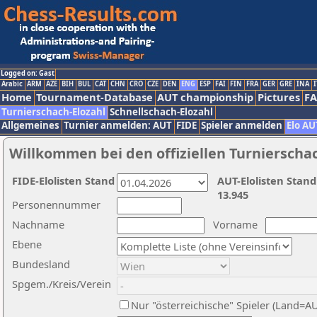
Logged on: Gast
Arabic
ARM
AZE
BIH
BUL
CAT
CHN
CRO
CZE
DEN
ENG
ESP
FAI
FIN
FRA
GER
GRE
INA
I
Home
Tournament-Database
AUT championship
Pictures
F
Turnierschach-Elozahl
Schnellschach-Elozahl
Allgemeines
Turnier anmelden: AUT
FIDE
Spieler anmelden
Elo AU
Willkommen bei den offiziellen Turnierscha
FIDE-Elolisten Stand
AUT-Elolisten Stand
13.945
Personennummer
Nachname
Vorname
Ebene
Bundesland
Spgem./Kreis/Verein
Nur "österreichische" Spieler (Land=A