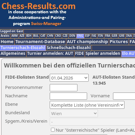
Logged on: Gast
Arabic
ARM
AZE
BIH
BUL
CAT
CHN
CRO
CZE
DEN
ENG
ESP
FAI
FIN
FRA
GER
GRE
INA
I
Home
Tournament-Database
AUT championship
Pictures
F
Turnierschach-Elozahl
Schnellschach-Elozahl
Allgemeines
Turnier anmelden: AUT
FIDE
Spieler anmelden
Elo AU
Willkommen bei den offiziellen Turnierscha
FIDE-Elolisten Stand
AUT-Elolisten Stand
13.945
Personennummer
Nachname
Vorname
Ebene
Bundesland
Spgem./Kreis/Verein
Nur "österreichische" Spieler (Land=A