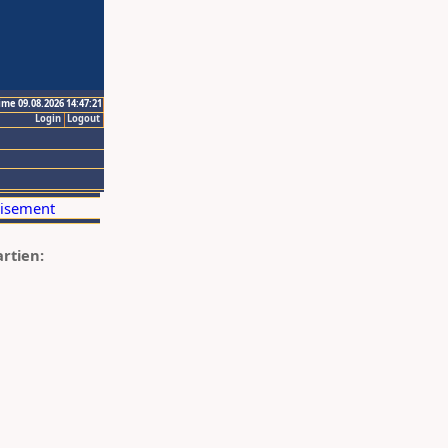
ime 09.08.2026 14:47:21
Login
Logout
artien: