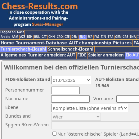
Logged on: Gast
Arabic
ARM
AZE
BIH
BUL
CAT
CHN
CRO
CZE
DEN
ENG
ESP
FAI
FIN
FRA
GER
GRE
INA
I
Home
Tournament-Database
AUT championship
Pictures
F
Turnierschach-Elozahl
Schnellschach-Elozahl
Allgemeines
Turnier anmelden: AUT
FIDE
Spieler anmelden
Elo AU
Willkommen bei den offiziellen Turnierscha
FIDE-Elolisten Stand
AUT-Elolisten Stand
13.945
Personennummer
Nachname
Vorname
Ebene
Bundesland
Spgem./Kreis/Verein
Nur "österreichische" Spieler (Land=A