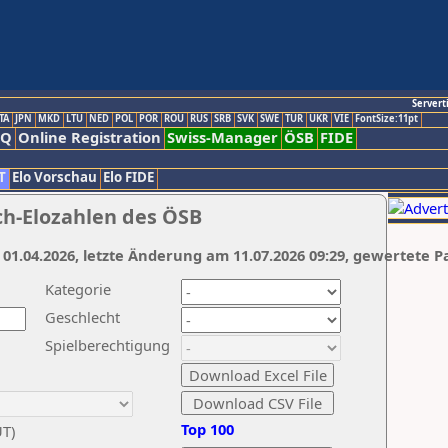
Servert
TA
JPN
MKD
LTU
NED
POL
POR
ROU
RUS
SRB
SVK
SWE
TUR
UKR
VIE
FontSize:11pt
AQ
Online Registration
Swiss-Manager
ÖSB
FIDE
T
Elo Vorschau
Elo FIDE
ch-Elozahlen des ÖSB
 01.04.2026, letzte Änderung am 11.07.2026 09:29, gewertete P
Kategorie
Geschlecht
Spielberechtigung
Top 100
UT)