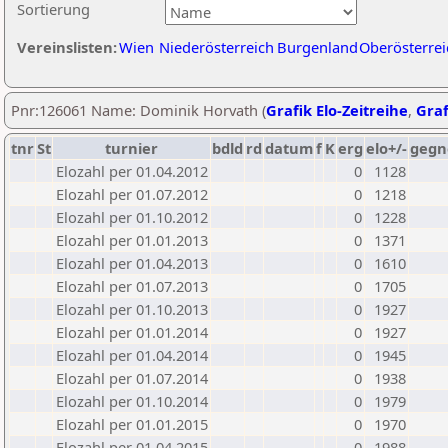
Sortierung
Vereinslisten:
Wien
Niederösterreich
Burgenland
Oberösterrei
Pnr:126061 Name: Dominik Horvath (
Grafik Elo-Zeitreihe
,
Graf
tnr
St
turnier
bdld
rd
datum
f
K
erg
elo+/-
gegn
Elozahl per 01.04.2012
0
1128
Elozahl per 01.07.2012
0
1218
Elozahl per 01.10.2012
0
1228
Elozahl per 01.01.2013
0
1371
Elozahl per 01.04.2013
0
1610
Elozahl per 01.07.2013
0
1705
Elozahl per 01.10.2013
0
1927
Elozahl per 01.01.2014
0
1927
Elozahl per 01.04.2014
0
1945
Elozahl per 01.07.2014
0
1938
Elozahl per 01.10.2014
0
1979
Elozahl per 01.01.2015
0
1970
Elozahl per 01.04.2015
0
1988