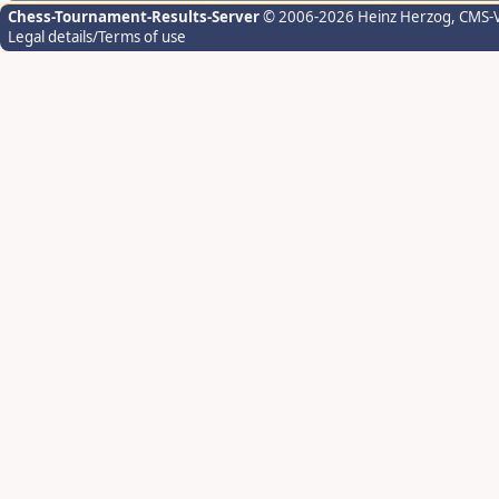
Chess-Tournament-Results-Server
© 2006-2026 Heinz Herzog
, CMS-
Legal details/Terms of use