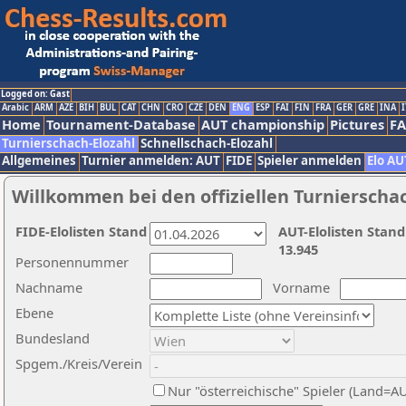
Logged on: Gast
Arabic
ARM
AZE
BIH
BUL
CAT
CHN
CRO
CZE
DEN
ENG
ESP
FAI
FIN
FRA
GER
GRE
INA
I
Home
Tournament-Database
AUT championship
Pictures
F
Turnierschach-Elozahl
Schnellschach-Elozahl
Allgemeines
Turnier anmelden: AUT
FIDE
Spieler anmelden
Elo AU
Willkommen bei den offiziellen Turnierscha
FIDE-Elolisten Stand
AUT-Elolisten Stand
13.945
Personennummer
Nachname
Vorname
Ebene
Bundesland
Spgem./Kreis/Verein
Nur "österreichische" Spieler (Land=A